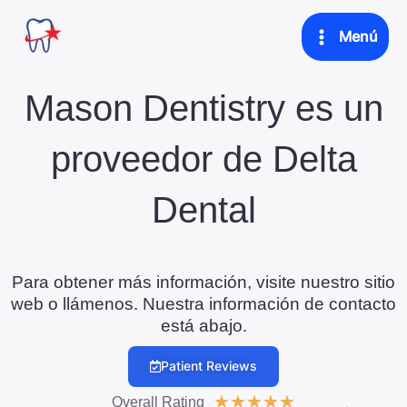
Skip
Main
Menú
to
Menu
content
Mason Dentistry es un
proveedor de Delta
Dental
Para obtener más información, visite nuestro sitio
web o llámenos. Nuestra información de contacto
está abajo.
Patient Reviews
5
★
★
★
★
★
Overall Rating