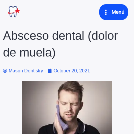
Skip
Main
Menú
to
Menu
content
Absceso dental (dolor
de muela)
Mason Dentistry
October 20, 2021